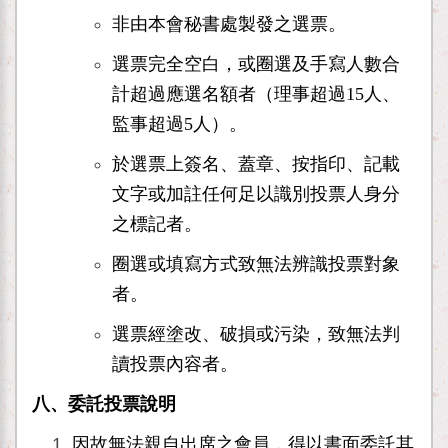
非由本會秘書處製發之選票。
選票完全空白，或圈選及手寫人數合
計超過應選名額者（理事超過15人、
監事超過5人）。
於選票上簽名、蓋章、按指印、記載
文字或加註任何足以識別投票人身分
之標記者。
圈選或填寫方式致無法辨識投票對象
者。
選票經塗改、破損或污染，致無法判
讀投票內容者。
八、
委託投票說明
因故無法親自出席之會員，得以書面委託其